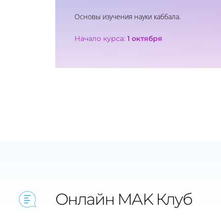
Основы изучения науки каббала.
Начало курса:
1 октября
Онлайн MAK Клуб