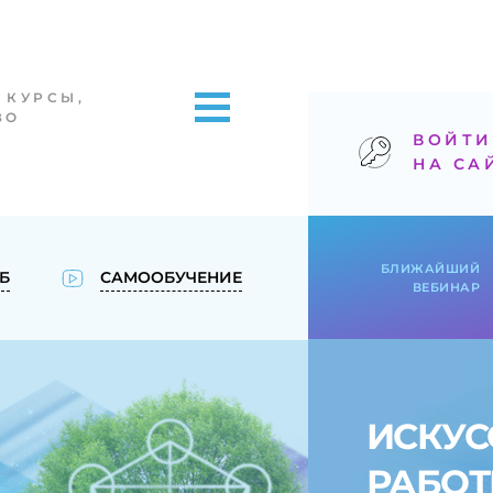
 КУРСЫ,
ВО
ВОЙТ
НА СА
БЛИЖАЙШИЙ
Б
САМООБУЧЕНИЕ
ВЕБИНАР
ИСКУС
РАБОТ