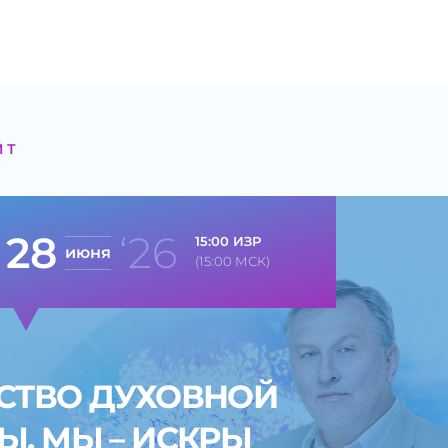
И
ЙТ
28
‘26
15:00 ИЗР
июня
(15:00 МСК)
СТВО ДУХОВНОЙ
Ы. МЫ – ИСКРЫ