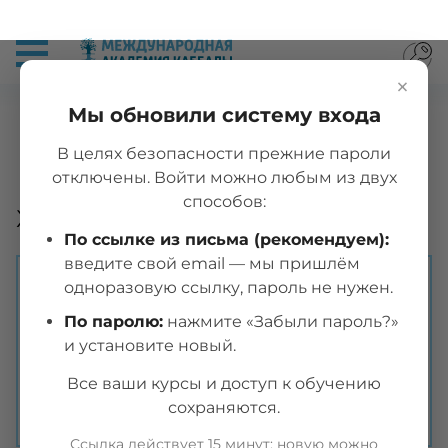
×
Корзина заказа
Мы обновили систему входа
В целях безопасности прежние пароли
Ваша корзина пуста,
отключены. Войти можно любым из двух
способов:
хотите приобрести курс ?
По ссылке из письма (рекомендуем):
введите свой email — мы пришлём
одноразовую ссылку, пароль не нужен.
You will be redirected to
Главную
10
По паролю:
нажмите «Забыли пароль?»
страницу
within next
seconds.
и установите новый.
Cancel
Все ваши курсы и доступ к обучению
сохраняются.
Ссылка действует 15 минут; новую можно