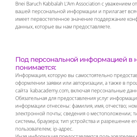
Bnei Baruch Kabbalah L’Am Association с уважением
вашей персональной информации и прилагает всяче
имеет первостепенное значение поддержание ко
данных, которые вы нам предоставляете.
Под персональной информацией в 
понимается:
Информация, которую вы самостоятельно предостав
оформлении заявки или авторизации, а также в пр
сайта kabacademy.com, включая персональные дан
Обязательная для предоставления услуг информация
информации отнесены: фамилия, имя, отчество; ном
электронной почты; сведения о местоположении; т
системы, браузера; тип устройства и разрешение е
пользователем; ip-адрес.
Иная информация предоставляется пользователем н