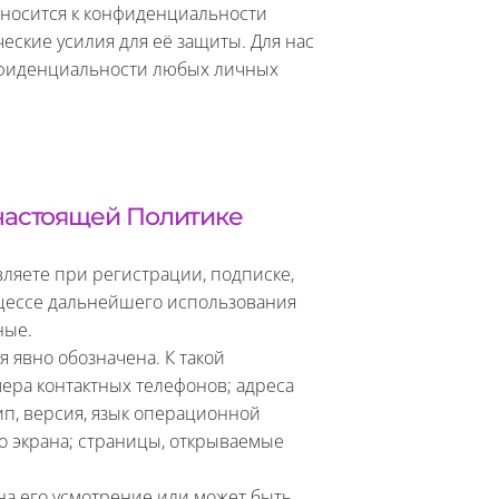
 относится к конфиденциальности
ские усилия для её защиты. Для нас
нфиденциальности любых личных
настоящей Политике
ляете при регистрации, подписке,
оцессе дальнейшего использования
ные.
 явно обозначена. К такой
ера контактных телефонов; адреса
ип, версия, язык операционной
го экрана; страницы, открываемые
а его усмотрение или может быть