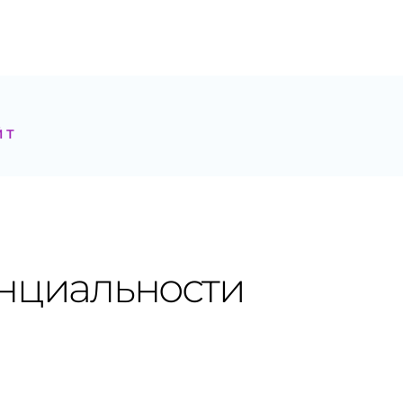
И
ЙТ
нциальности